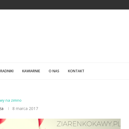
ABSOLUTNIE CIĘ ZASKOCZĄ
LFABETYCZNY SPIS PRODUCENTÓW KAWY
RADNIKI
KAWIARNIE
O NAS
KONTAKT
wy na zimno
za
8 marca 2017