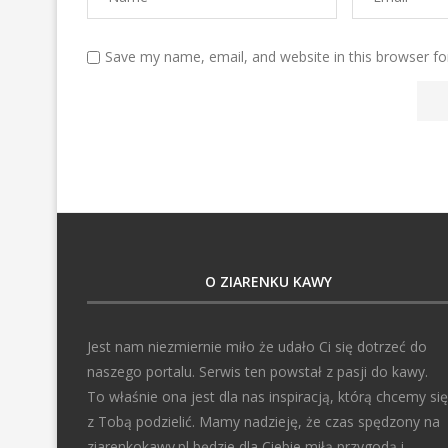
Save my name, email, and website in this browser fo
O ZIARENKU KAWY
Jest nam niezmiernie miło że udało Ci się dotrzeć do
naszego portalu. Serwis ten powstał z pasji do kawy.
To właśnie ona jest dla nas inspiracją, którą chcemy się
z Tobą podzielić. Mamy nadzieję, że czas spędzony na
ziarenkokawy.pl będzie dla Ciebie miłą przygodą i