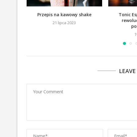
Przepis na kawowy shake
Tonic E
rewolu
21 lipca 2023
po
1
LEAVE