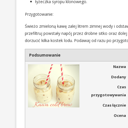
łyżeczka syropu klonowego.
Przygotowanie:
Świeżo zmieloną kawę zalej litrem zimnej wody i odst
przefiltruj powstały napój przez drobne sitko oraz 
dorzucić kilka kostek lodu. Podawaj od razu po przygot
Podsumowanie
Nazwa
Dodany
Czas
przygotowywania
Czas łącznie
Ocena