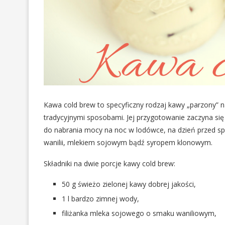
Kawa cold brew to specyficzny rodzaj kawy „parzony” n
tradycyjnymi sposobami. Jej przygotowanie zaczyna się 
do nabrania mocy na noc w lodówce, na dzień przed s
wanilii, mlekiem sojowym bądź syropem klonowym.
Składniki na dwie porcje kawy cold brew:
50 g świeżo zielonej kawy dobrej jakości,
1 l bardzo zimnej wody,
filiżanka mleka sojowego o smaku waniliowym,