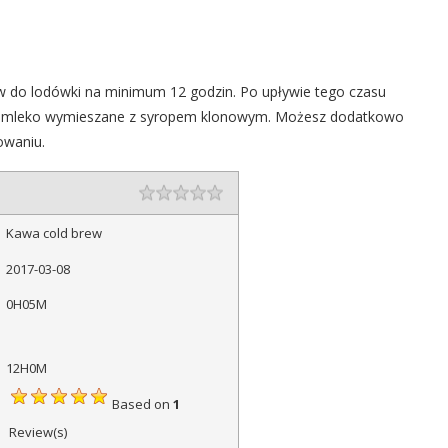
aw do lodówki na minimum 12 godzin. Po upływie tego czasu
dolej mleko wymieszane z syropem klonowym. Możesz dodatkowo
owaniu.
Rating
1 star
2 stars
3 stars
4 stars
5 stars
Kawa cold brew
2017-03-08
0H05M
12H0M
Based on
1
Review(s)