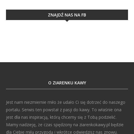
ZNAJDŹ NAS NA FB
O ZIARENKU KAWY
Jest nam niezmiernie miło że udało Ci się dotrzeć do naszego
portalu. Serwis ten powstał z pasji do kawy. To właśnie ona
jest dla nas inspiracją, którą chcemy się z Tobą podzielić.
Mamy nadzieję, że czas spędzony na ziarenkokawy.pl będzie
dla Ciebie miłą przygodą i wkrótce odwiedzisz nas znowu.