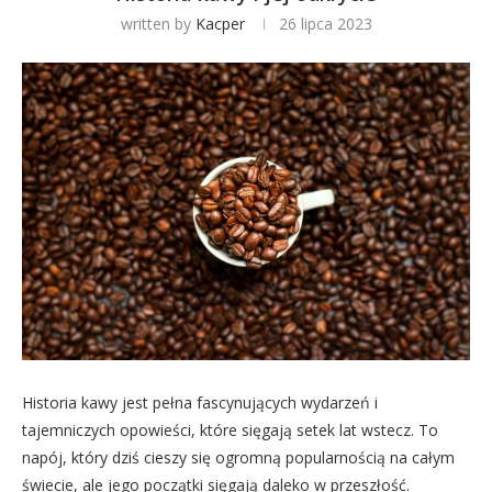
written by
Kacper
26 lipca 2023
Historia kawy jest pełna fascynujących wydarzeń i
tajemniczych opowieści, które sięgają setek lat wstecz. To
napój, który dziś cieszy się ogromną popularnością na całym
świecie, ale jego początki sięgają daleko w przeszłość.