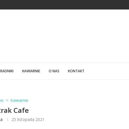
ABSOLUTNIE CIĘ ZASKOCZĄ
LFABETYCZNY SPIS PRODUCENTÓW KAWY
RADNIKI
KAWIARNIE
O NAS
KONTAKT
no
Kawiarnie
trak Cafe
ta
25 listopada 2021