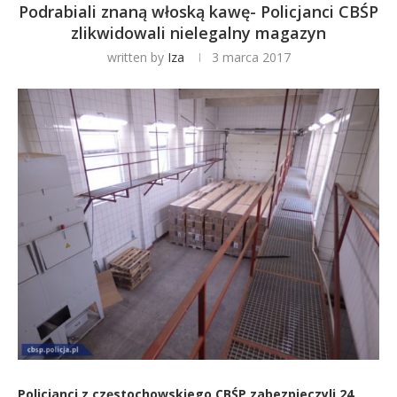
Podrabiali znaną włoską kawę- Policjanci CBŚP
zlikwidowali nielegalny magazyn
written by
Iza
3 marca 2017
Policjanci z częstochowskiego CBŚP zabezpieczyli 24