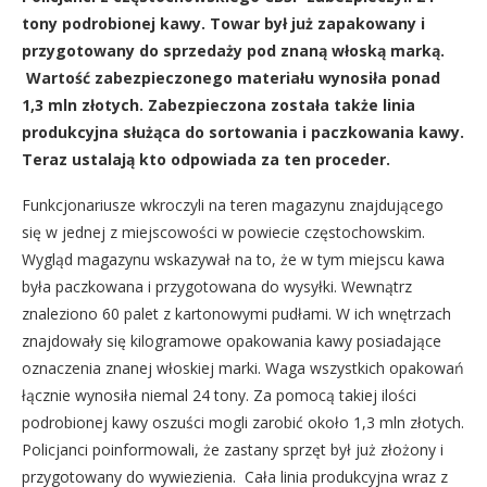
tony podrobionej kawy. Towar był już zapakowany i
przygotowany do sprzedaży pod znaną włoską marką.
Wartość zabezpieczonego materiału wynosiła ponad
1,3 mln złotych. Zabezpieczona została także linia
produkcyjna służąca do sortowania i paczkowania kawy.
Teraz ustalają kto odpowiada za ten proceder.
Funkcjonariusze wkroczyli na teren magazynu znajdującego
się w jednej z miejscowości w powiecie częstochowskim.
Wygląd magazynu wskazywał na to, że w tym miejscu kawa
była paczkowana i przygotowana do wysyłki. Wewnątrz
znaleziono 60 palet z kartonowymi pudłami. W ich wnętrzach
znajdowały się kilogramowe opakowania kawy posiadające
oznaczenia znanej włoskiej marki. Waga wszystkich opakowań
łącznie wynosiła niemal 24 tony. Za pomocą takiej ilości
podrobionej kawy oszuści mogli zarobić około 1,3 mln złotych.
Policjanci poinformowali, że zastany sprzęt był już złożony i
przygotowany do wywiezienia. Cała linia produkcyjna wraz z