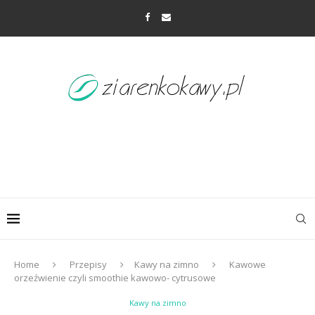
Home
Przepisy
Kawy na zimno
Kawowe
orzeźwienie czyli smoothie kawowo- cytrusowe
Kawy na zimno