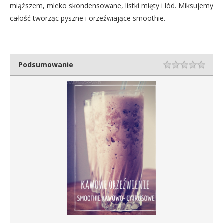
miąższem, mleko skondensowane, listki mięty i lód. Miksujemy
całość tworząc pyszne i orzeźwiające smoothie.
Podsumowanie
Rating
1 sta
2 sta
3 sta
4 sta
5 sta