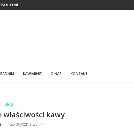
ABSOLUTNIE CIĘ ZASKOCZĄ
LFABETYCZNY SPIS PRODUCENTÓW KAWY
RADNIKI
KAWIARNIE
O NAS
KONTAKT
Blog
 właściwości kawy
a
26 stycznia 2017