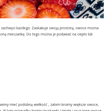
ry zachwyci każdego. Zaskakuje swoją prostotą, owoce można
ioną mieszankę. Do tego można je podawać na ciepło lub
winny mieć podobną wielkość , zatem kroimy większe owoce,
ch. W tym przypadku kroimy truskawki. Umyte i osuszone owoce