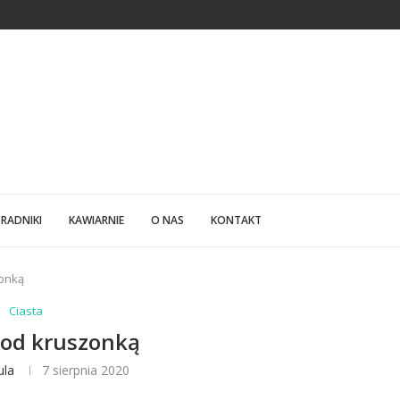
LFABETYCZNY SPIS PRODUCENTÓW KAWY
RADNIKI
KAWIARNIE
O NAS
KONTAKT
onką
Ciasta
od kruszonką
ula
7 sierpnia 2020