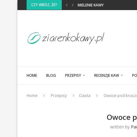
CZY WIESZ, ŻE?
MIELENIE KAWY
KAWA BEZ KOFEINY
PALENIE KAWY
MIESZANIE GATUNKÓW KAWY
ŚWIATOWI PRODUCENCI KAWY- A
OKREŚLANIE SMAKU KAWY
HOME
BLOG
PRZEPISY
RECENZJE KAW
PO
Home
Przepisy
Ciasta
Owoce pod krusz
Owoce p
written by
Pa