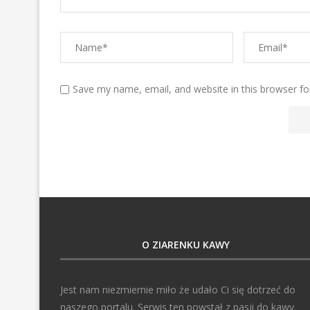
Save my name, email, and website in this browser fo
O ZIARENKU KAWY
Jest nam niezmiernie miło że udało Ci się dotrzeć do
naszego portalu. Serwis ten powstał z pasji do kawy.