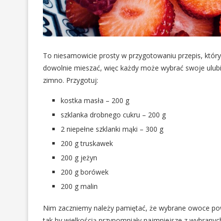
To niesamowicie prosty w przygotowaniu przepis, któ
dowolnie mieszać, więc każdy może wybrać swoje ulub
zimno. Przygotuj:
kostka masła – 200 g
szklanka drobnego cukru – 200 g
2 niepełne szklanki mąki – 300 g
200 g truskawek
200 g jeżyn
200 g borówek
200 g malin
Nim zaczniemy należy pamiętać, że wybrane owoce po
tak by wielkością przypomniały najmniejsze z wybrany